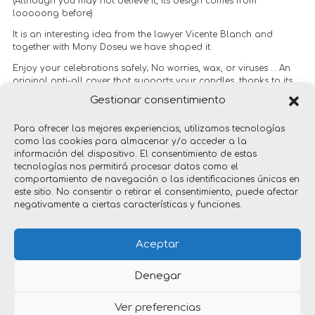
(Although you may not believe it, its design comes from
looooong before)
It is an interesting idea from the lawyer Vicente Blanch and
together with Mony Doseu we have shaped it.
Enjoy your celebrations safely; No worries, wax, or viruses … An
original anti-all cover that supports your candles, thanks to its
studied “ripples”.
Gestionar consentimiento
+info: www.cubretartas.com
Para ofrecer las mejores experiencias, utilizamos tecnologías
como las cookies para almacenar y/o acceder a la
información del dispositivo. El consentimiento de estas
tecnologías nos permitirá procesar datos como el
comportamiento de navegación o las identificaciones únicas en
este sitio. No consentir o retirar el consentimiento, puede afectar
negativamente a ciertas características y funciones.
unique designs
Aceptar
Denegar
Ver preferencias