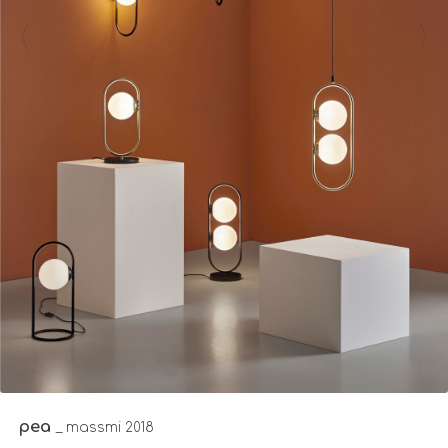
pea
_ massmi 2018