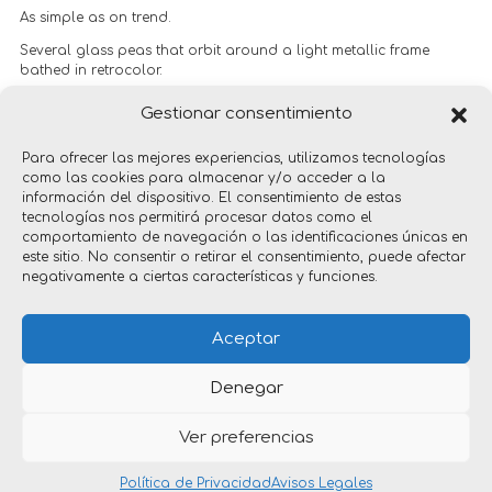
As simple as on trend.
Several glass peas that orbit around a light metallic frame
bathed in retrocolor.
With one or 2 lights we have made the most of the family.
Gestionar consentimiento
+ info: www.massmi.com
Para ofrecer las mejores experiencias, utilizamos tecnologías
como las cookies para almacenar y/o acceder a la
información del dispositivo. El consentimiento de estas
tecnologías nos permitirá procesar datos como el
comportamiento de navegación o las identificaciones únicas en
este sitio. No consentir o retirar el consentimiento, puede afectar
negativamente a ciertas características y funciones.
products
Aceptar
Denegar
Ver preferencias
Copyright © 2026 nacho timón _ diseño industrial | Por
Xarxala Digital
Política de Privacidad
Avisos Legales
Política de privacidad
|
Aviso legal
|
Política de cookies