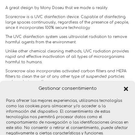
A great design by Mony Doseu that we made a reality.
Scarecrow is a UVC disinfection device. Capable of disinfecting
large spaces continuously, regardless of the presence of people,
since it incorporates 100% secure technology.
The UVC disinfection system uses ultraviolet radiation to remove
harmful agents from the environment.
Unlike other chemical cleaning methods, UVC radiation provides
rapid and effective inactivation of all types of microorganisms
harmful to humans.
Scarecrow also incorporates activated carbon filters and HEPA
filters to clean the air of any other type of suspended particles
such as dust or pollen.
Gestionar consentimiento
+info: www.wizard-technology.com
Para ofrecer las mejores experiencias, utilizamos tecnologías
como las cookies para almacenar y/o acceder a la
información del dispositivo. El consentimiento de estas
tecnologías nos permitirá procesar datos como el
comportamiento de navegación o las identificaciones únicas en
este sitio. No consentir o retirar el consentimiento, puede afectar
negativamente a ciertas características y funciones.