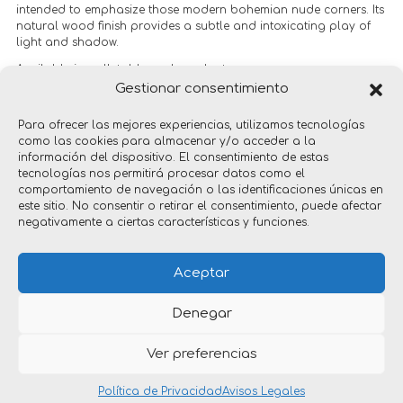
intended to emphasize those modern bohemian nude corners. Its
natural wood finish provides a subtle and intoxicating play of
light and shadow.
Available in wall, table and pendant
Gestionar consentimiento
+info:
novoluxlighting.com
Para ofrecer las mejores experiencias, utilizamos tecnologías
como las cookies para almacenar y/o acceder a la
información del dispositivo. El consentimiento de estas
tecnologías nos permitirá procesar datos como el
comportamiento de navegación o las identificaciones únicas en
este sitio. No consentir o retirar el consentimiento, puede afectar
negativamente a ciertas características y funciones.
products
Aceptar
Denegar
Ver preferencias
Copyright © 2026 nacho timón _ diseño industrial | Por
Xarxala Digital
Política de Privacidad
Avisos Legales
Política de privacidad
|
Aviso legal
|
Política de cookies