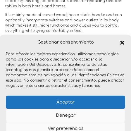
character, this original proposal is ideal for replacing bedside
tables in both hotels and homes.
It is mainly made of curved wood, has a chain handle and can
optionally incorporate switches and power outlets in its body,
which makes it still more functional and allows you to control
everything while lying comfortably in bed.
+info:
www.plussmi.com
Gestionar consentimiento
+ info: www.plussmi
Para ofrecer las mejores experiencias, utilizamos tecnologías
como las cookies para almacenar y/o acceder a la
información del dispositivo. El consentimiento de estas
tecnologías nos permitirá procesar datos como el
comportamiento de navegación o las identificaciones únicas en
este sitio. No consentir o retirar el consentimiento, puede afectar
negativamente a ciertas características y funciones.
products
Aceptar
Denegar
Ver preferencias